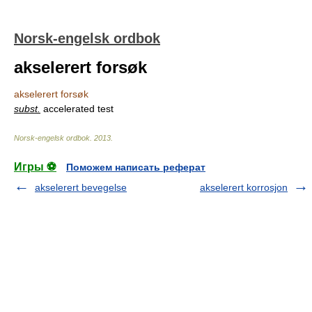
Norsk-engelsk ordbok
akselerert forsøk
akselerert forsøk
subst.
accelerated test
Norsk-engelsk ordbok
.
2013
.
Игры ⚽
Поможем написать реферат
akselerert bevegelse
akselerert korrosjon