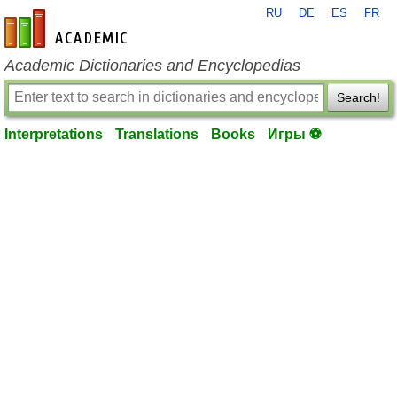
RU
DE
ES
FR
en-academic.com
Academic Dictionaries and Encyclopedias
Search!
Interpretations
Translations
Books
Игры ⚽